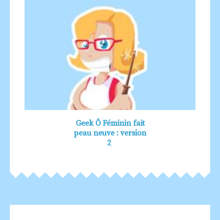
Geek Ô Féminin fait
peau neuve : version
2